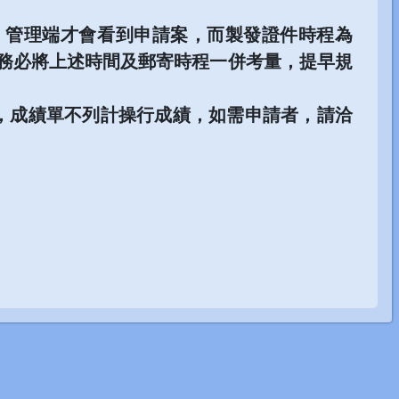
，管理端才會看到申請案，而製發證件時程為
請務必將上述時間及郵寄時程一併考量，提早規
法，成績單不列計操行成績，如需申請者，請洽