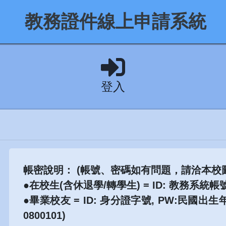
教務證件線上申請系統
登入
帳密說明： (帳號、密碼如有問題，請洽本校圖書資
●在校生(含休退學/轉學生)
= ID: 教務系統帳
●畢業校友
= ID: 身分證字號, PW:民國
0800101)